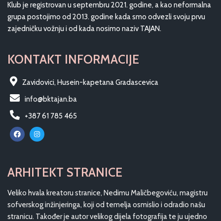
Klub je registrovan u septembru 2021. godine, a kao neformalna
grupa postojimo od 2013. godine kada smo odvezli svoju prvu
zajedničku vožnju i od kada nosimo naziv TAJAN.
KONTAKT INFORMACIJE
Zavidovici, Husein-kapetana Gradascevica
info@bktajan.ba
+387 61 785 465
ARHITEKT STRANICE
Veliko hvala kreatoru stranice, Nedimu Maličbegoviću, magistru
sofverskog inžinjeringa, koji od temelja osmislio i odradio našu
stranicu. Također je autor velikog dijela fotografija te ju ujedno