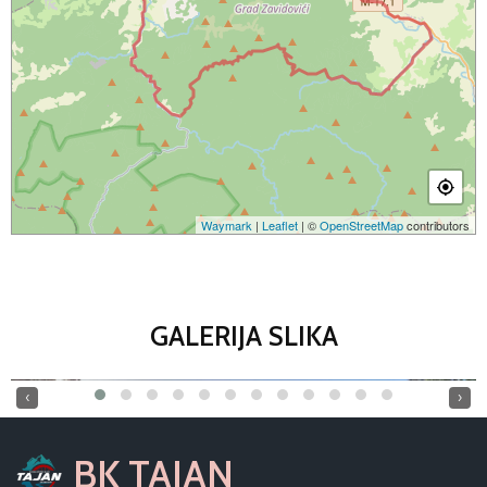
Waymark
|
Leaflet
| ©
OpenStreetMap
contributors
GALERIJA SLIKA
‹
›
BK TAJAN