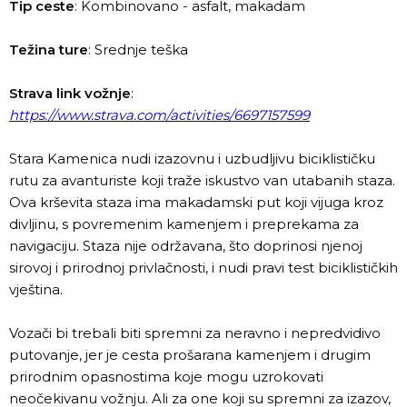
Tip ceste
: Kombinovano - asfalt, makadam
Težina ture
: Srednje teška
Strava link vožnje
:
https://www.strava.com/activities/6697157599
Stara Kamenica nudi izazovnu i uzbudljivu biciklističku
rutu za avanturiste koji traže iskustvo van utabanih staza.
Ova krševita staza ima makadamski put koji vijuga kroz
divljinu, s povremenim kamenjem i preprekama za
navigaciju. Staza nije održavana, što doprinosi njenoj
sirovoj i prirodnoj privlačnosti, i nudi pravi test biciklističkih
vještina.
Vozači bi trebali biti spremni za neravno i nepredvidivo
putovanje, jer je cesta prošarana kamenjem i drugim
prirodnim opasnostima koje mogu uzrokovati
neočekivanu vožnju. Ali za one koji su spremni za izazov,