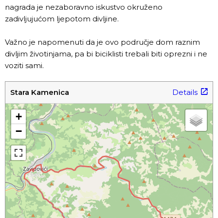
nagrada je nezaboravno iskustvo okruženo
zadivljujućom ljepotom divljine.
Važno je napomenuti da je ovo područje dom raznim
divljim životinjama, pa bi biciklisti trebali biti oprezni i ne
voziti sami.
Stara Kamenica
Details
+
−