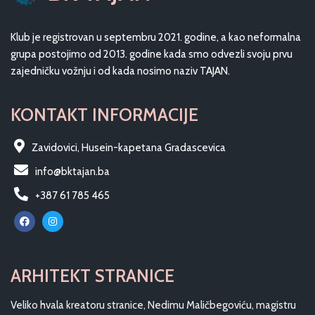
Klub je registrovan u septembru 2021. godine, a kao neformalna
grupa postojimo od 2013. godine kada smo odvezli svoju prvu
zajedničku vožnju i od kada nosimo naziv TAJAN.
KONTAKT INFORMACIJE
Zavidovici, Husein-kapetana Gradascevica
info@bktajan.ba
+387 61 785 465
ARHITEKT STRANICE
Veliko hvala kreatoru stranice, Nedimu Maličbegoviću, magistru