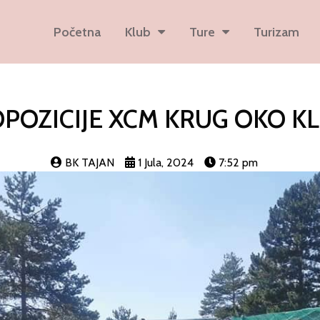
Početna
Klub
Ture
Turizam
POZICIJE XCM KRUG OKO K
BK TAJAN
1 Jula, 2024
7:52 pm