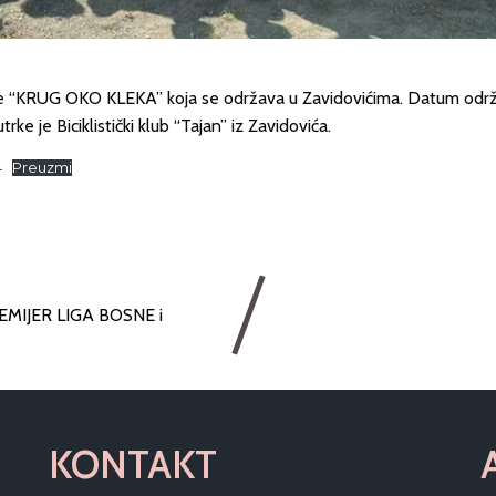
e “KRUG OKO KLEKA” koja se održava u Zavidovićima. Datum održav
ke je Biciklistički klub “Tajan” iz Zavidovića.
4
Preuzmi
EMIJER LIGA BOSNE i
KONTAKT