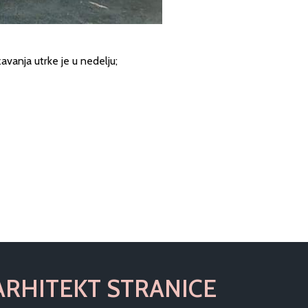
anja utrke je u nedelju;
ARHITEKT STRANICE